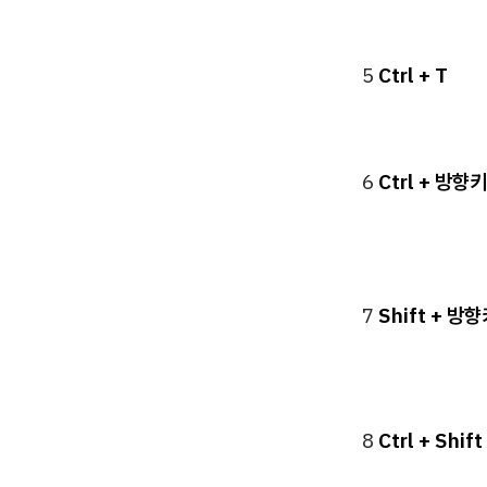
5
Ctrl + T
6
Ctrl + 방향키
7
Shift + 방
8
Ctrl + Shift