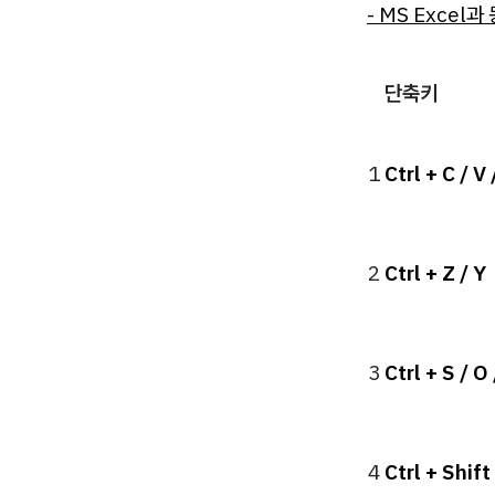
- MS Excel
단축키
1
Ctrl + C / V 
2
Ctrl + Z / Y
3
Ctrl + S / O
4
Ctrl + Shift