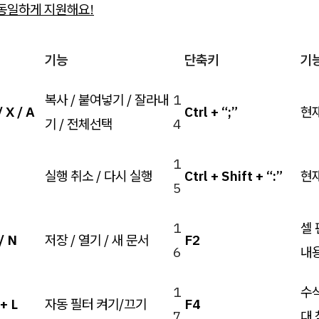
과 동일하게 지원해요!
기능
단축키
기
복사 / 붙여넣기 / 잘라내
1
/ X / A
Ctrl + “;”
현재
기 / 전체선택
4
1
실행 취소 / 다시 실행
Ctrl + Shift + “:”
현재
5
1
셀 
 / N
저장 / 열기 / 새 문서
F2
6
내
1
수식
 + L
자동 필터 켜기/끄기
F4
7
대 