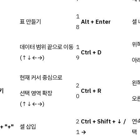
1
표 만들기
Alt + Enter
셀 
8
위
데이터 범위 끝으로 이동
1
Ctrl + D
(↑↓←→)
9
아
현재 커서 중심으로
왼
2
향키
Ctrl + R
선택 영역 확장
0
오
(↑↓←→)
2
Ctrl + Shift + ↓ /
연속
 + "+"
셀 삽입
1
→
택